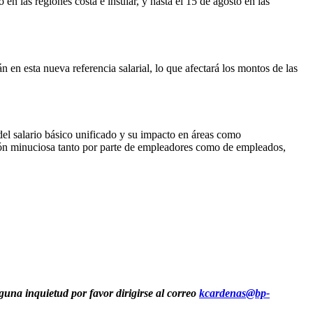
en las regiones costa e insular, y hasta el 15 de agosto en las
 en esta nueva referencia salarial, lo que afectará los montos de las
el salario básico unificado y su impacto en áreas como
ión minuciosa tanto por parte de empleadores como de empleados,
guna inquietud por favor dirigirse al correo
kcardenas@bp-