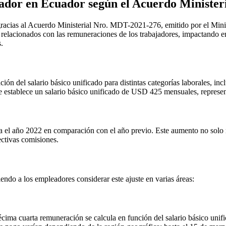
jador en Ecuador según el Acuerdo Ministe
 gracias al Acuerdo Ministerial Nro. MDT-2021-276, emitido por el Mini
 relacionados con las remuneraciones de los trabajadores, impactando 
.
ón del salario básico unificado para distintas categorías laborales, inc
se establece un salario básico unificado de USD 425 mensuales, represe
ra el año 2022 en comparación con el año previo. Este aumento no solo r
ectivas comisiones.
endo a los empleadores considerar este ajuste en varias áreas:
cima cuarta remuneración se calcula en función del salario básico unifi