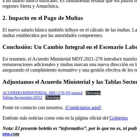
a un salario básico unificado. Es fundamental resaltar que los plazos d
regiones Sierra y Amazónica.
2. Impacto en el Pago de Multas
El nuevo salario básico también influye en el cálculo de las multas. L
multas establecidos por las autoridades competentes.
Conclusión: Un Cambio Integral en el Escenario Lab
En resumen, el Acuerdo Ministerial MDT-2021-276 introduce transforma
remuneraciones adicionales y multas marcan una nueva dirección en l
asegurando el cumplimiento normativo y una gestión efectiva de los re
Adjuntamos el Acuerdo Ministerial y las Tablas Sector
ACUERDO-MINISTERIAL-SBU-276-VF-signed
Descarga
Tablas-Sectoriales-2022
Descarga
Ponte en contacto con nosotros.
¡Contáctanos aquí!
Entérate más noticias como esta en la página oficial del
Gobierno
Nota: El presente boletín es “informativo”, por lo que no es, ni po
one.c
om