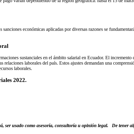
e pago varían dependiendo de la región geográfica: hasta el 15 de marzo 
as sanciones económicas aplicadas por diversas razones se fundamentarán
oral
ciones sustanciales en el ámbito salarial en Ecuador. El incremento d
as relaciones laborales del país. Estos ajustes demandan una comprens
cursos laborales.
iales 2022.
drá, ser usado como asesoría, consultoría u opinión legal. De tener al