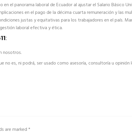
o en el panorama laboral de Ecuador al ajustar el Salario Básico U
implicaciones en el pago de la décima cuarta remuneración y las mu
diciones justas y equitativas para los trabajadores en el país. Ma
estión laboral efectiva y ética.
11
:
n nosotros.
¡Contáctanos aquí!
ue no es, ni podrá, ser usado como asesoría, consultoría u opinión 
elds are marked
*