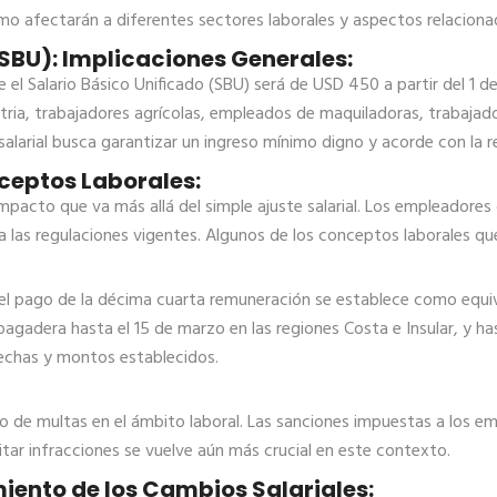
mo afectarán a diferentes sectores laborales y aspectos relaciona
(SBU): Implicaciones Generales:
e el Salario Básico Unificado (SBU) será de USD 450 a partir del 1 
stria, trabajadores agrícolas, empleados de maquiladoras, trabajad
alarial busca garantizar un ingreso mínimo digno y acorde con la r
nceptos Laborales:
 impacto que va más allá del simple ajuste salarial. Los empleador
 las regulaciones vigentes. Algunos de los conceptos laborales qu
 el pago de la décima cuarta remuneración se establece como equiva
agadera hasta el 15 de marzo en las regiones Costa e Insular, y has
echas y montos establecidos.
 de multas en el ámbito laboral. Las sanciones impuestas a los em
itar infracciones se vuelve aún más crucial en este contexto.
ento de los Cambios Salariales: