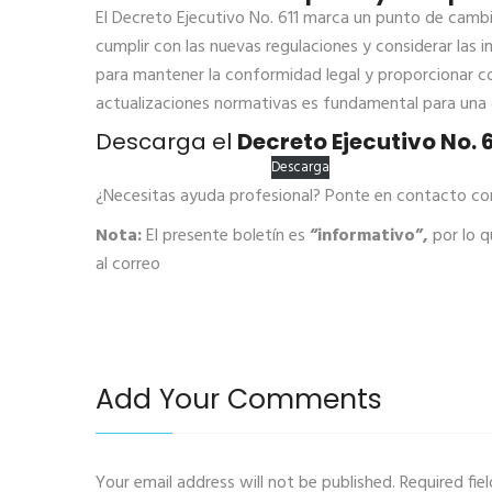
El Decreto Ejecutivo No. 611 marca un punto de cambi
cumplir con las nuevas regulaciones y considerar las 
para mantener la conformidad legal y proporcionar con
actualizaciones normativas es fundamental para una g
Descarga el
Decreto Ejecutivo No. 6
Decreto_Ejecutivo_No._611
Descarga
¿Necesitas ayuda profesional? Ponte en contacto co
Nota:
El presente boletín es
“informativo”,
por lo q
al correo
kcardenas@bp-one.com
Add Your Comments
Your email address will not be published. Required fi