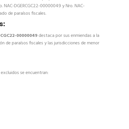
nes Nro. NAC-DGERCGC22-00000049 y Nro. NAC-
do de paraísos fiscales.
s:
ERCGC22-00000049
destaca por sus enmiendas a la
n de paraísos fiscales y las jurisdicciones de menor
s excluidos se encuentran: