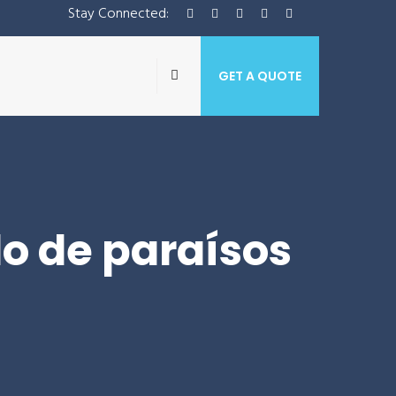
Stay Connected:
GET A QUOTE
do de paraísos