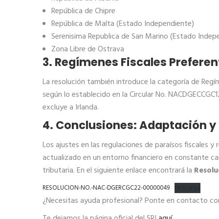
República de Chipre
República de Malta (Estado Independiente)
Serenisima Republica de San Marino (Estado Indep
Zona Libre de Ostrava
3. Regímenes Fiscales Preferen
La resolución también introduce la categoría de Regím
según lo establecido en la Circular No. NACDGECCGC12-
excluye a Irlanda.
4. Conclusiones: Adaptación y
Los ajustes en las regulaciones de paraísos fiscales y
actualizado en un entorno financiero en constante ca
tributaria. En el siguiente enlace encontrará la
Resol
RESOLUCION-NO.-NAC-DGERCGC22-00000049
Descarga
¿Necesitas ayuda profesional? Ponte en contacto co
Te dejamos la página oficial del SRI
aquí