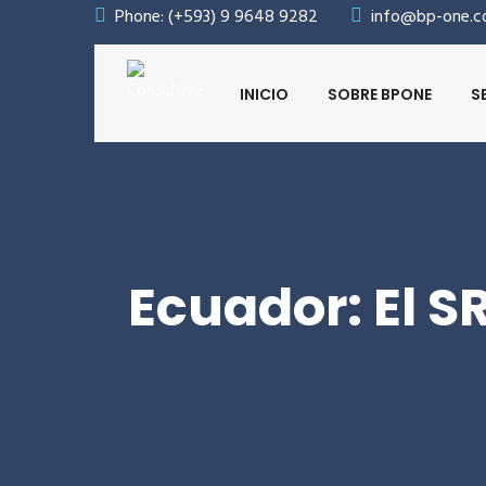
Phone: (+593) 9 9648 9282
info@bp-one.
INICIO
SOBRE BPONE
S
Ecuador: El S