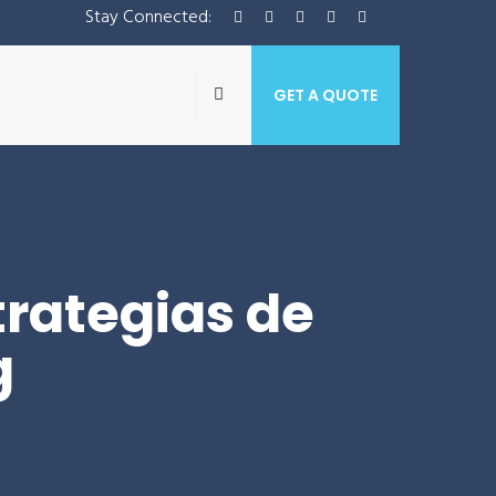
Stay Connected:
GET A QUOTE
trategias de
g