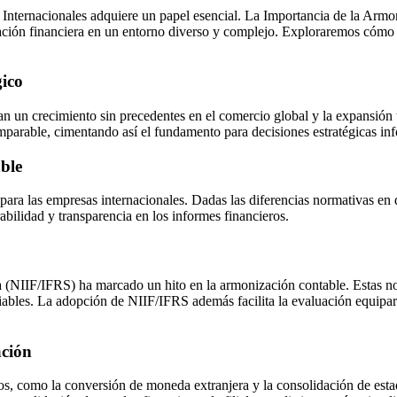
nternacionales adquiere un papel esencial. La Importancia de la Armon
ación financiera en un entorno diverso y complejo. Exploraremos cómo e
gico
tan un crecimiento sin precedentes en el comercio global y la expansión
mparable, cimentando así el fundamento para decisiones estratégicas in
ble
ara las empresas internacionales. Dadas las diferencias normativas en d
bilidad y transparencia en los informes financieros.
 (NIIF/IFRS) ha marcado un hito en la armonización contable. Estas no
 fiables. La adopción de NIIF/IFRS además facilita la evaluación equip
ación
cos, como la conversión de moneda extranjera y la consolidación de esta